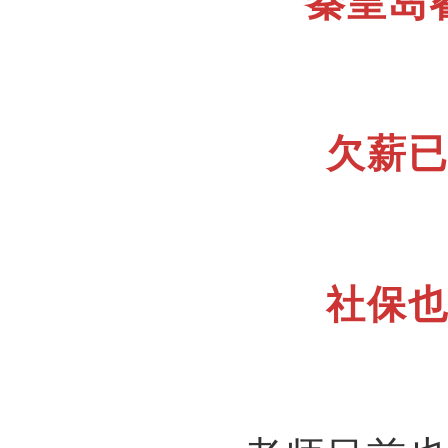
秦皇岛
欠薪
社保