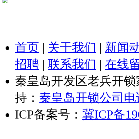
首页
|
关于我们
|
新闻
招聘
|
联系我们
|
在线
秦皇岛开发区老兵开锁
持：
秦皇岛开锁公司电
ICP备案号：
冀ICP备19