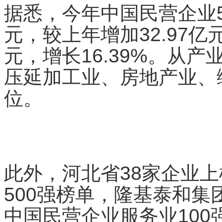
据悉，今年中国民营企业50
元，较上年增加32.97亿
元，增长16.39%。从
压延加工业、房地产业、
位。
此外，河北省38家企业上
500强榜单，隆基泰和集
中国民营企业服务业100