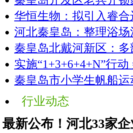
华恒生物：拟引入睿合
河北秦皇岛：整理浴场
秦皇岛北戴河新区：多
实施“1+3+6+4+N”行动
秦皇岛市小学生帆船运
行业动态
最新公布！河北33家