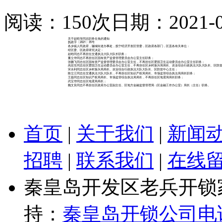
阅读：150次
日期：2021-0
关于赵晗等同志职务任免的通知
抚政字〔2021〕35号
各乡镇人民政府，骊城街道办事处，抚宁经济开发区管委，区政府各部门，区直各有关单位：
经区委、区政府研究决定：
赵晗同志不再担任交通执法大队大队长职务；
董立华同志不再担任区国有资产监督管理委员会办公室主任职务；
张鹏飞同志任区国有资产监督管理委员会办公室主任，不再担任区爱国卫生运动委员会办公室主任职务；
高宏生同志任区爱国卫生运动委员会办公室主任，不再担任区乡村振兴局局长、农业综合行政执法大队大队长、区防
宋永利同志任区乡村振兴局局长、农业综合行政执法大队大队长、区防贫中心主任；
陈立江同志任交通执法大队大队长，不再担任区知识产权局局长、市场监管综合执法局局长职务；
王磊同志任区知识产权局局长、市场监管综合执法局局长，不再担任区地震局局长职务；
武宝华同志任区地震局局长；
魏文良同志不再担任区政府办公室副主任、区地方金融监督管理局（区金融工作办公室）局长（主任）职务。
首页
|
关于我们
|
新闻
招聘
|
联系我们
|
在线
秦皇岛开发区老兵开锁
持：
秦皇岛开锁公司电